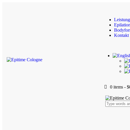
Leistun
Epilatio
Bodyfor
Kontakt
0 items
-
$