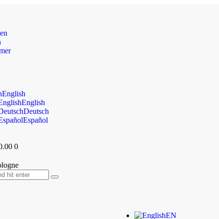
gen
n
mer
English
English
Deutsch
Español
0.00
0
EN