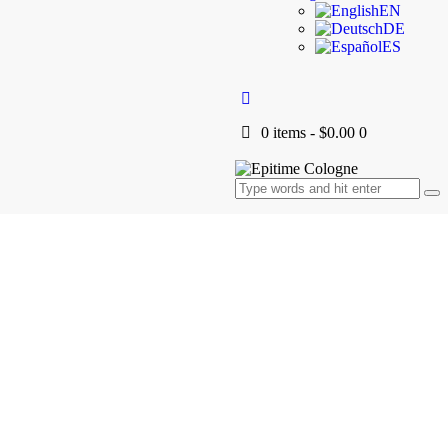
EN
DE
ES
0 items
-
$0.00
0