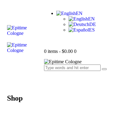
EN
EN
DE
ES
0 items
-
$0.00
0
Shop