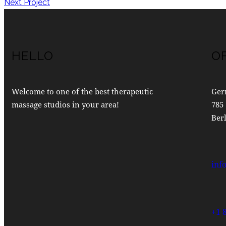
Next Project
HELLO
O
Welcome to one of the best therapeutic
Ger
massage studios in your area!
785 
Berl
inf
+1 