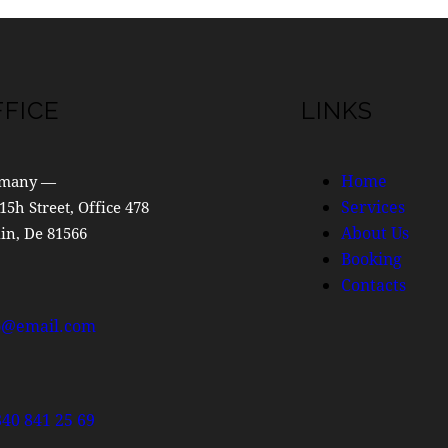
FFICE
LINKS
Home
many —
Services
15h Street, Office 478
About Us
in, De 81566
Booking
Contacts
o@email.com
840 841 25 69