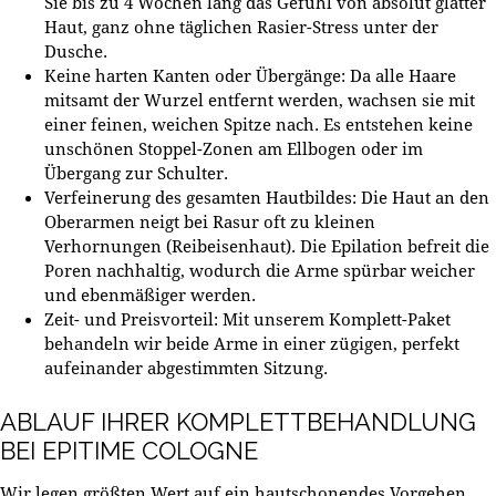
Sie bis zu 4 Wochen lang das Gefühl von absolut glatter
Haut, ganz ohne täglichen Rasier-Stress unter der
Dusche.
Keine harten Kanten oder Übergänge:
Da alle Haare
mitsamt der Wurzel entfernt werden, wachsen sie mit
einer feinen, weichen Spitze nach. Es entstehen keine
unschönen Stoppel-Zonen am Ellbogen oder im
Übergang zur Schulter.
Verfeinerung des gesamten Hautbildes:
Die Haut an den
Oberarmen neigt bei Rasur oft zu kleinen
Verhornungen (Reibeisenhaut). Die Epilation befreit die
Poren nachhaltig, wodurch die Arme spürbar weicher
und ebenmäßiger werden.
Zeit- und Preisvorteil:
Mit unserem Komplett-Paket
behandeln wir beide Arme in einer zügigen, perfekt
aufeinander abgestimmten Sitzung.
ABLAUF IHRER KOMPLETTBEHANDLUNG
BEI EPITIME COLOGNE
Wir legen größten Wert auf ein hautschonendes Vorgehen