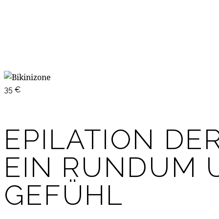
35 €
EPILATION DER
EIN RUNDUM 
GEFÜHL