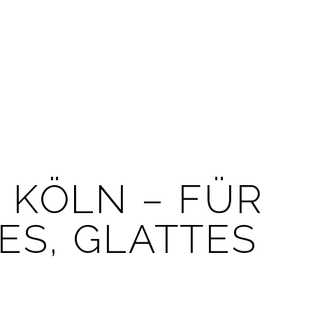
N KÖLN – FÜR
S, GLATTES