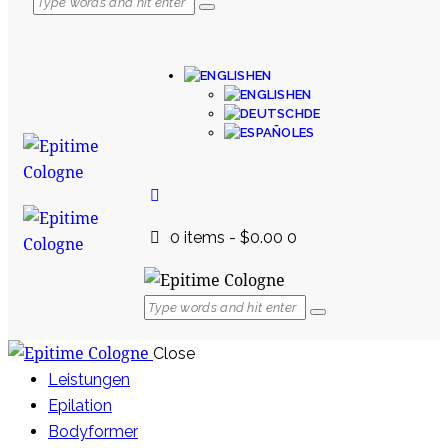
EN
EN
DE
ES
0 items
-
$0.00
0
Close
Leistungen
Epilation
Bodyformer