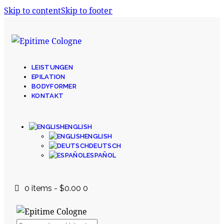
Skip to content
Skip to footer
LEISTUNGEN
EPILATION
BODYFORMER
KONTAKT
ENGLISH
ENGLISH
DEUTSCH
ESPAÑOL
0 items
-
$0.00
0