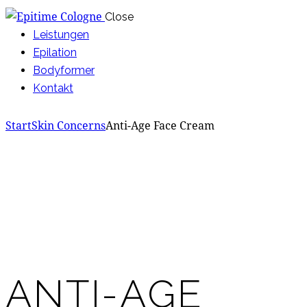
Close
Leistungen
Epilation
Bodyformer
Kontakt
instagram
Start
Skin Concerns
Anti-Age Face Cream
Add to Wishlist
Remove from Wishlist
Add to Wishlist
ANTI-AGE