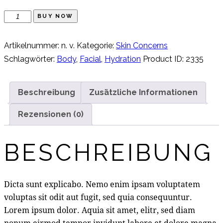
Anti-
BUY NOW
Age
Face
Artikelnummer:
n. v.
Kategorie:
Skin Concerns
Cream
Schlagwörter:
Body
,
Facial
,
Hydration
Product ID:
2335
Menge
Beschreibung
Zusätzliche Informationen
Rezensionen (0)
BESCHREIBUNG
Dicta sunt explicabo. Nemo enim ipsam voluptatem
voluptas sit odit aut fugit, sed quia consequuntur.
Lorem ipsum dolor. Aquia sit amet, elitr, sed diam
nonum eirmod tempor invidunt labore et dolore magna