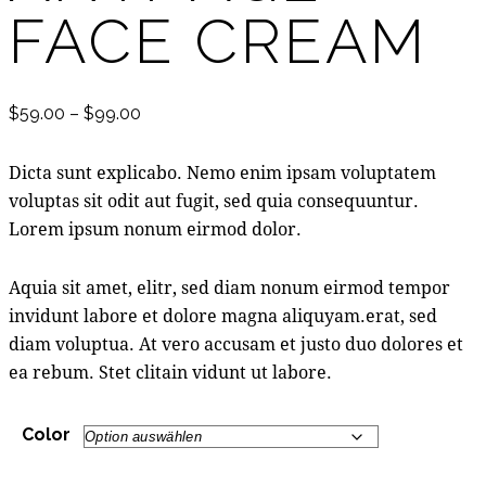
FACE CREAM
Preisspanne:
$
59.00
–
$
99.00
$59.00
bis
Dicta sunt explicabo. Nemo enim ipsam voluptatem
$99.00
voluptas sit odit aut fugit, sed quia consequuntur.
Lorem ipsum nonum eirmod dolor.
Aquia sit amet, elitr, sed diam nonum eirmod tempor
invidunt labore et dolore magna aliquyam.erat, sed
diam voluptua. At vero accusam et justo duo dolores et
ea rebum. Stet clitain vidunt ut labore.
Color