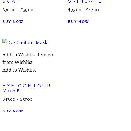
SOAP
SKINCARE
Preisspanne:
Preisspanne:
$
30.00
–
$
35.00
$
39.00
–
$
47.00
$30.00
$39.00
Dieses
Dieses
BUY NOW
BUY NOW
bis
bis
Produkt
Produkt
$35.00
$47.00
weist
weist
mehrere
mehrere
Varianten
Varianten
Add to Wishlist
Remove
auf.
auf.
from Wishlist
Die
Die
Add to Wishlist
Optionen
Optionen
können
können
EYE CONTOUR
auf
auf
MASK
der
der
Preisspanne:
$
47.00
–
$
57.00
Produktseite
Produktseite
$47.00
Dieses
gewählt
gewählt
BUY NOW
bis
Produkt
werden
werden
$57.00
weist