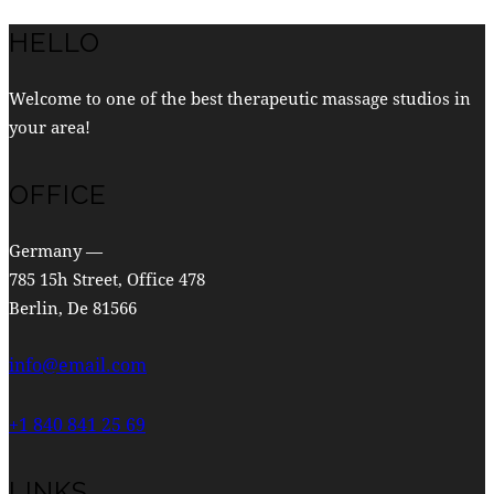
mehrere
Varianten
HELLO
auf.
Die
Welcome to one of the best therapeutic massage studios in
Optionen
your area!
können
auf
OFFICE
der
Produktseite
Germany —
gewählt
785 15h Street, Office 478
werden
Berlin, De 81566
info@email.com
+1 840 841 25 69
LINKS